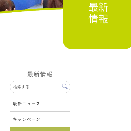
最新情報
最新ニュース
キャンペーン